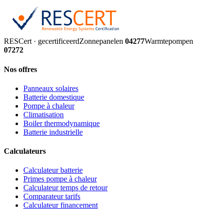
RESCert · gecertificeerd
Zonnepanelen
04277
Warmtepompen
07272
Nos offres
Panneaux solaires
Batterie domestique
Pompe à chaleur
Climatisation
Boiler thermodynamique
Batterie industrielle
Calculateurs
Calculateur batterie
Primes pompe à chaleur
Calculateur temps de retour
Comparateur tarifs
Calculateur financement