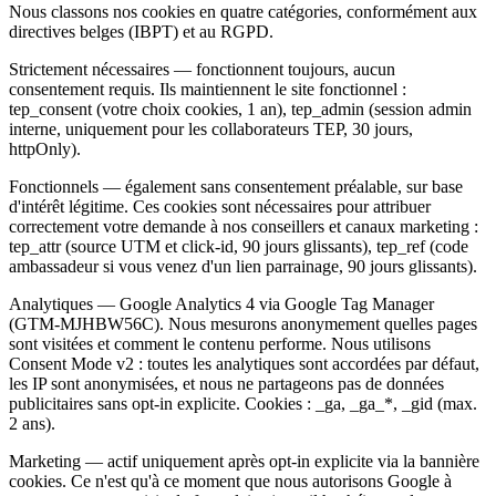
Nous classons nos cookies en quatre catégories, conformément aux
directives belges (IBPT) et au RGPD.
Strictement nécessaires — fonctionnent toujours, aucun
consentement requis. Ils maintiennent le site fonctionnel :
tep_consent (votre choix cookies, 1 an), tep_admin (session admin
interne, uniquement pour les collaborateurs TEP, 30 jours,
httpOnly).
Fonctionnels — également sans consentement préalable, sur base
d'intérêt légitime. Ces cookies sont nécessaires pour attribuer
correctement votre demande à nos conseillers et canaux marketing :
tep_attr (source UTM et click-id, 90 jours glissants), tep_ref (code
ambassadeur si vous venez d'un lien parrainage, 90 jours glissants).
Analytiques — Google Analytics 4 via Google Tag Manager
(GTM-MJHBW56C). Nous mesurons anonymement quelles pages
sont visitées et comment le contenu performe. Nous utilisons
Consent Mode v2 : toutes les analytiques sont accordées par défaut,
les IP sont anonymisées, et nous ne partageons pas de données
publicitaires sans opt-in explicite. Cookies : _ga, _ga_*, _gid (max.
2 ans).
Marketing — actif uniquement après opt-in explicite via la bannière
cookies. Ce n'est qu'à ce moment que nous autorisons Google à