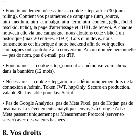
:
• Fonctionnellement nécessaire — cookie « tep_attr » (90 jours
rolling). Contient vos paramètres de campagne (utm_source,
utm_medium, utm_campaign, utm_term, utm_content, gclid, fbclid,
msclkid, ttclid), la page d'atterrissage et l'URL de renvoi. À chaque
nouveau clic via une campagne, nous ajoutons cette visite à un
historique (max 20 entrées, FIFO). Lors d'un devis, nous
transmettons cet historique à notre backend afin de voir quelles
campagnes ont contribué à la conversion. Aucun donnée personnelle
— pas de nom, pas d'e-mail, pas d'IP.
• Fonctionnel — cookie « tep_consent » : mémorise votre choix
dans la bannière (12 mois).
• Nécessaire — cookie « tep_admin » : défini uniquement lors de la
connexion à /admin. Token JWT, httpOnly, Secure en production,
valable 8h. Invisible pour JavaScript.
• Pas de Google Analytics, pas de Meta Pixel, pas de Hotjar, pas de
heatmaps. Les événements analytiques envoyés à Google Ads /
Meta passent uniquement par Measurement Protocol (server-to-
server) avec des valeurs hashées.
8. Vos droits