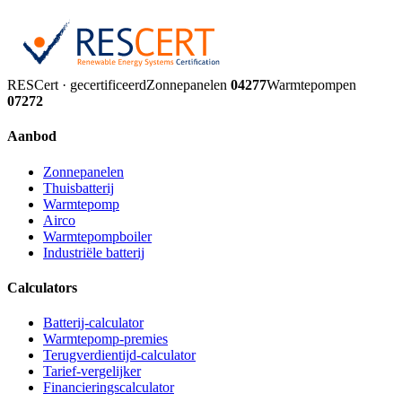
RESCert · gecertificeerd
Zonnepanelen
04277
Warmtepompen
07272
Aanbod
Zonnepanelen
Thuisbatterij
Warmtepomp
Airco
Warmtepompboiler
Industriële batterij
Calculators
Batterij-calculator
Warmtepomp-premies
Terugverdientijd-calculator
Tarief-vergelijker
Financieringscalculator