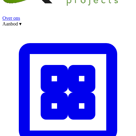
Over ons
Aanbod
▾