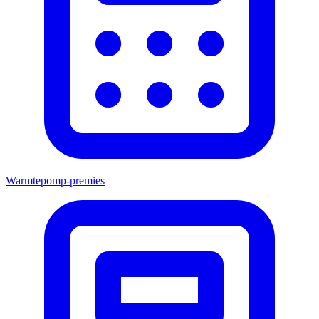
Warmtepomp-premies