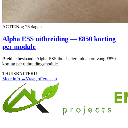
ACTIE
Nog 26 dagen
Alpha ESS uitbreiding — €850 korting
per module
Breid je bestaande Alpha ESS thuisbatterij uit en ontvang €850
korting per uitbreidingsmodule.
THUISBATTERIJ
Meer info →
Vraag offerte aan