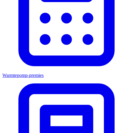
Warmtepomp-premies