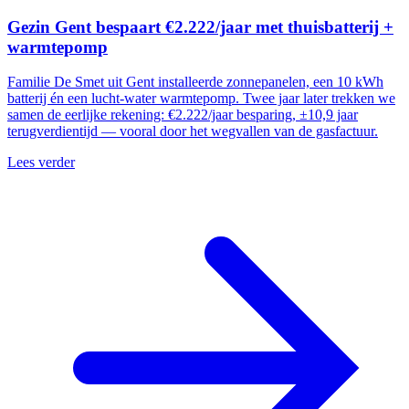
Gezin Gent bespaart
€2.222/jaar
met thuisbatterij +
warmtepomp
Familie De Smet uit Gent installeerde zonnepanelen, een 10 kWh
batterij én een lucht-water warmtepomp. Twee jaar later trekken we
samen de eerlijke rekening: €2.222/jaar besparing, ±10,9 jaar
terugverdientijd — vooral door het wegvallen van de gasfactuur.
Lees verder