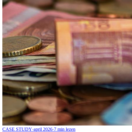
CASE STUDY
·
april 2026
·
7 min lezen