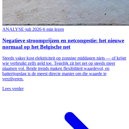
ANALYSE
·
juli 2026
·
6 min lezen
Negatieve stroomprijzen en netcongestie: het nieuwe
normaal op het Belgische net
Steeds vaker kost elektriciteit op zonnige middagen niets — of krijgt
wie verbruikt zelfs geld toe. Tegelijk zit het net op steeds meer
plaatsen vol. Beide trends maken flexibiliteit waardevol, en
batterijopslag is de meest directe manier om die waarde te
verzilveren.
Lees verder