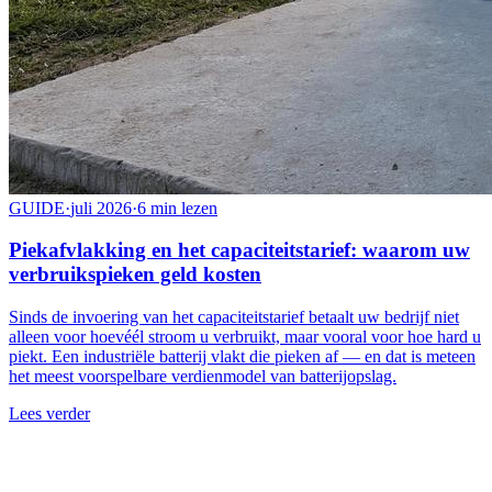
GUIDE
·
juli 2026
·
6 min lezen
Piekafvlakking en het capaciteitstarief: waarom uw
verbruikspieken geld kosten
Sinds de invoering van het capaciteitstarief betaalt uw bedrijf niet
alleen voor hoevéél stroom u verbruikt, maar vooral voor hoe hard u
piekt. Een industriële batterij vlakt die pieken af — en dat is meteen
het meest voorspelbare verdienmodel van batterijopslag.
Lees verder