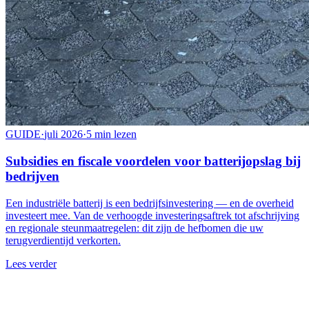
GUIDE
·
juli 2026
·
5 min lezen
Subsidies en fiscale voordelen voor batterijopslag bij
bedrijven
Een industriële batterij is een bedrijfsinvestering — en de overheid
investeert mee. Van de verhoogde investeringsaftrek tot afschrijving
en regionale steunmaatregelen: dit zijn de hefbomen die uw
terugverdientijd verkorten.
Lees verder