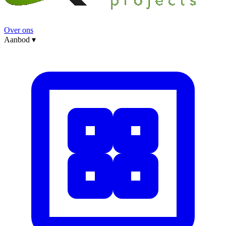
Over ons
Aanbod
▾