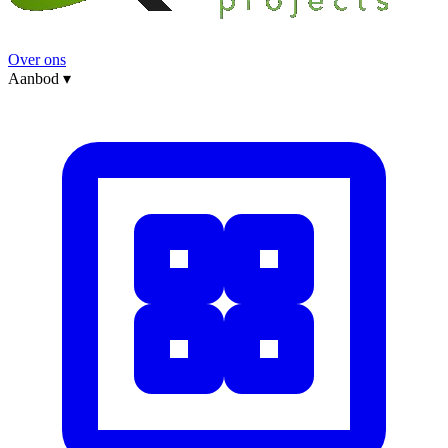
Over ons
Aanbod
▾