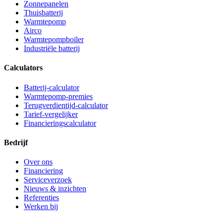
Zonnepanelen
Thuisbatterij
Warmtepomp
Airco
Warmtepompboiler
Industriële batterij
Calculators
Batterij-calculator
Warmtepomp-premies
Terugverdientijd-calculator
Tarief-vergelijker
Financieringscalculator
Bedrijf
Over ons
Financiering
Serviceverzoek
Nieuws & inzichten
Referenties
Werken bij