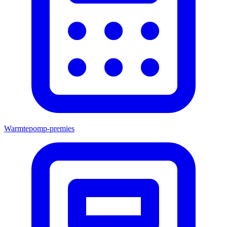
Warmtepomp-premies