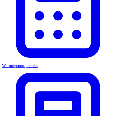
Warmtepomp-premies