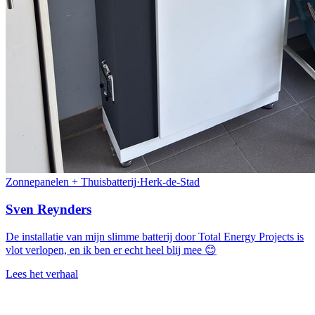
Zonnepanelen + Thuisbatterij
·
Herk-de-Stad
Sven Reynders
De installatie van mijn slimme batterij door Total Energy Projects is
vlot verlopen, en ik ben er echt heel blij mee 😊
Lees het verhaal