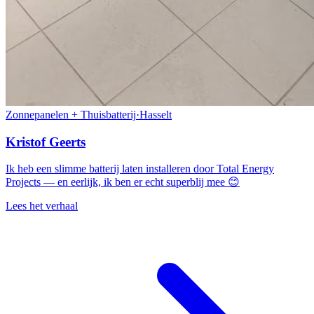
Zonnepanelen + Thuisbatterij
·
Hasselt
Kristof Geerts
Ik heb een slimme batterij laten installeren door Total Energy
Projects — en eerlijk, ik ben er echt superblij mee 😊
Lees het verhaal