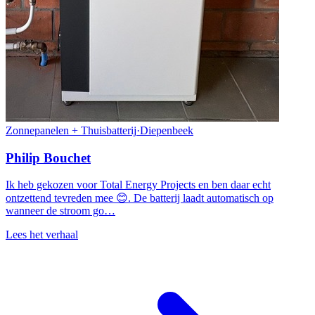
Zonnepanelen + Thuisbatterij
·
Diepenbeek
Philip Bouchet
Ik heb gekozen voor Total Energy Projects en ben daar echt
ontzettend tevreden mee 😊. De batterij laadt automatisch op
wanneer de stroom go…
Lees het verhaal