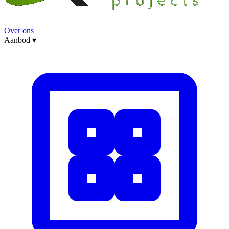
Over ons
Aanbod
▾