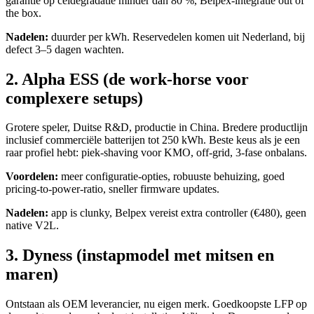
garantie op celdegradatie minder dan 80 %, Belpex-integratie out of
the box.
Nadelen:
duurder per kWh. Reservedelen komen uit Nederland, bij
defect 3–5 dagen wachten.
2. Alpha ESS (de work-horse voor
complexere setups)
Grotere speler, Duitse R&D, productie in China. Bredere productlijn
inclusief commerciële batterijen tot 250 kWh. Beste keus als je een
raar profiel hebt: piek-shaving voor KMO, off-grid, 3-fase onbalans.
Voordelen:
meer configuratie-opties, robuuste behuizing, goed
pricing-to-power-ratio, sneller firmware updates.
Nadelen:
app is clunky, Belpex vereist extra controller (€480), geen
native V2L.
3. Dyness (instapmodel met mitsen en
maren)
Ontstaan als OEM leverancier, nu eigen merk. Goedkoopste LFP op