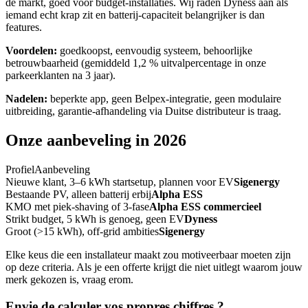
de markt, goed voor budget-installaties. Wij raden Dyness aan als
iemand echt krap zit en batterij-capaciteit belangrijker is dan
features.
Voordelen:
goedkoopst, eenvoudig systeem, behoorlijke
betrouwbaarheid (gemiddeld 1,2 % uitvalpercentage in onze
parkeerklanten na 3 jaar).
Nadelen:
beperkte app, geen Belpex-integratie, geen modulaire
uitbreiding, garantie-afhandeling via Duitse distributeur is traag.
Onze aanbeveling in 2026
Profiel
Aanbeveling
Nieuwe klant, 3–6 kWh startsetup, plannen voor EV
Sigenergy
Bestaande PV, alleen batterij erbij
Alpha ESS
KMO met piek-shaving of 3-fase
Alpha ESS commercieel
Strikt budget, 5 kWh is genoeg, geen EV
Dyness
Groot (>15 kWh), off-grid ambities
Sigenergy
Elke keus die een installateur maakt zou motiveerbaar moeten zijn
op deze criteria. Als je een offerte krijgt die niet uitlegt waarom jouw
merk gekozen is, vraag erom.
Envie de calculer
vos propres chiffres
?