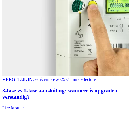
VERGELIJKING
·
décembre 2025
·
7 min de lecture
3-fase vs 1-fase aansluiting: wanneer is upgraden
verstandig?
Lire la suite