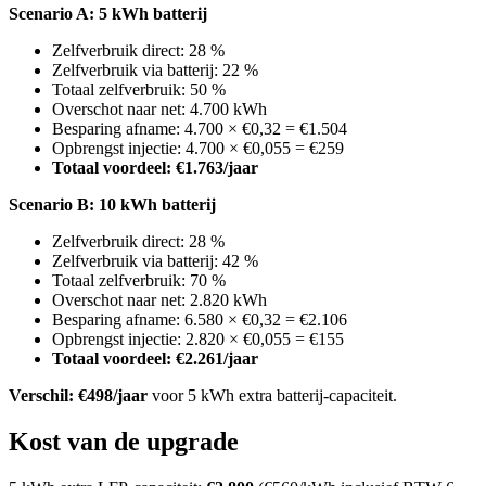
Scenario A: 5 kWh batterij
Zelfverbruik direct: 28 %
Zelfverbruik via batterij: 22 %
Totaal zelfverbruik: 50 %
Overschot naar net: 4.700 kWh
Besparing afname: 4.700 × €0,32 = €1.504
Opbrengst injectie: 4.700 × €0,055 = €259
Totaal voordeel: €1.763/jaar
Scenario B: 10 kWh batterij
Zelfverbruik direct: 28 %
Zelfverbruik via batterij: 42 %
Totaal zelfverbruik: 70 %
Overschot naar net: 2.820 kWh
Besparing afname: 6.580 × €0,32 = €2.106
Opbrengst injectie: 2.820 × €0,055 = €155
Totaal voordeel: €2.261/jaar
Verschil: €498/jaar
voor 5 kWh extra batterij-capaciteit.
Kost van de upgrade