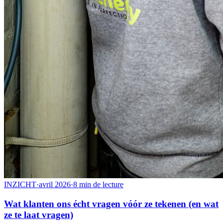
INZICHT
·
avril 2026
·
8 min de lecture
Wat klanten ons écht vragen vóór ze tekenen (en wat
ze te laat vragen)