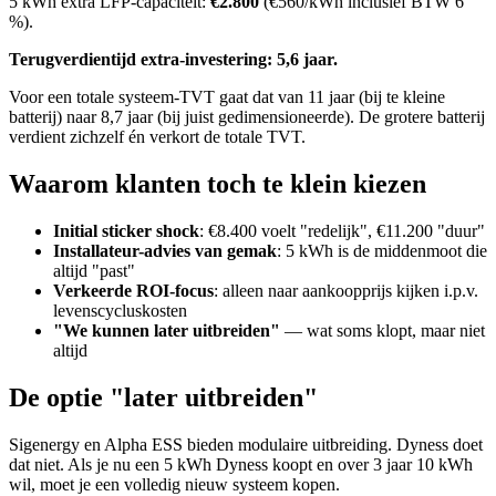
5 kWh extra LFP-capaciteit:
€2.800
(€560/kWh inclusief BTW 6
%).
Terugverdientijd extra-investering: 5,6 jaar.
Voor een totale systeem-TVT gaat dat van 11 jaar (bij te kleine
batterij) naar 8,7 jaar (bij juist gedimensioneerde). De grotere batterij
verdient zichzelf én verkort de totale TVT.
Waarom klanten toch te klein kiezen
Initial sticker shock
: €8.400 voelt "redelijk", €11.200 "duur"
Installateur-advies van gemak
: 5 kWh is de middenmoot die
altijd "past"
Verkeerde ROI-focus
: alleen naar aankoopprijs kijken i.p.v.
levenscycluskosten
"We kunnen later uitbreiden"
— wat soms klopt, maar niet
altijd
De optie "later uitbreiden"
Sigenergy en Alpha ESS bieden modulaire uitbreiding. Dyness doet
dat niet. Als je nu een 5 kWh Dyness koopt en over 3 jaar 10 kWh
wil, moet je een volledig nieuw systeem kopen.