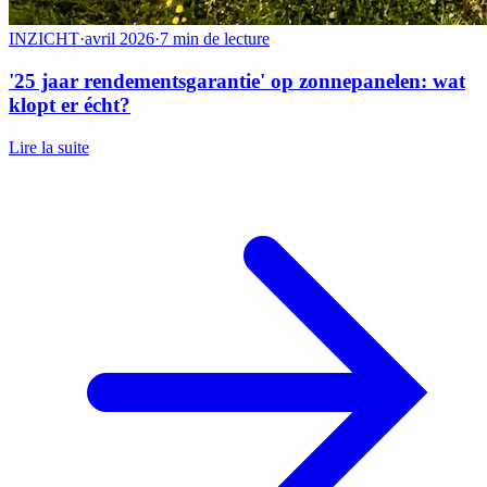
INZICHT
·
avril 2026
·
7 min de lecture
'25 jaar rendementsgarantie' op zonnepanelen: wat
klopt er écht?
Lire la suite