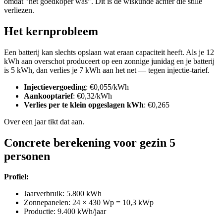
omdat "het goedkoper was". Dit is de wiskunde achter die stille
verliezen.
Het kernprobleem
Een batterij kan slechts opslaan wat eraan capaciteit heeft. Als je 12
kWh aan overschot produceert op een zonnige junidag en je batterij
is 5 kWh, dan verlies je 7 kWh aan het net — tegen injectie-tarief.
Injectievergoeding
: €0,055/kWh
Aankooptarief
: €0,32/kWh
Verlies per te klein opgeslagen kWh
: €0,265
Over een jaar tikt dat aan.
Concrete berekening voor gezin 5
personen
Profiel:
Jaarverbruik: 5.800 kWh
Zonnepanelen: 24 × 430 Wp = 10,3 kWp
Productie: 9.400 kWh/jaar