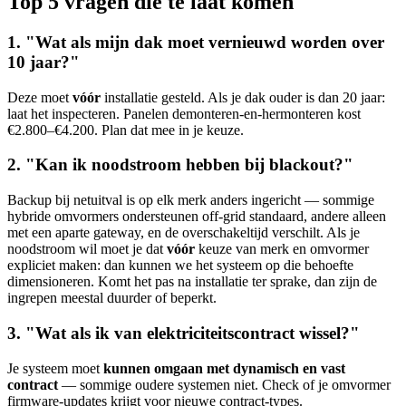
Top 5 vragen die te laat komen
1. "Wat als mijn dak moet vernieuwd worden over
10 jaar?"
Deze moet
vóór
installatie gesteld. Als je dak ouder is dan 20 jaar:
laat het inspecteren. Panelen demonteren-en-hermonteren kost
€2.800–€4.200. Plan dat mee in je keuze.
2. "Kan ik noodstroom hebben bij blackout?"
Backup bij netuitval is op elk merk anders ingericht — sommige
hybride omvormers ondersteunen off-grid standaard, andere alleen
met een aparte gateway, en de overschakeltijd verschilt. Als je
noodstroom wil moet je dat
vóór
keuze van merk en omvormer
expliciet maken: dan kunnen we het systeem op die behoefte
dimensioneren. Komt het pas na installatie ter sprake, dan zijn de
ingrepen meestal duurder of beperkt.
3. "Wat als ik van elektriciteitscontract wissel?"
Je systeem moet
kunnen omgaan met dynamisch en vast
contract
— sommige oudere systemen niet. Check of je omvormer
firmware-updates krijgt voor nieuwe contract-types.