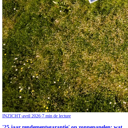
INZICHT
·
avril 2026
·
7 min de lecture
'25 jaar rendementsgarantie' op zonnepanelen: wat